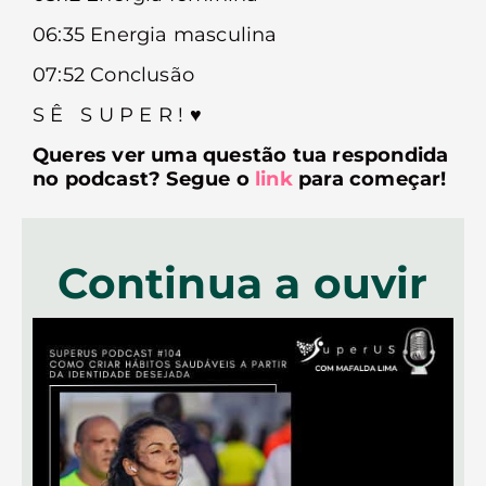
06:35 Energia masculina
07:52 Conclusão
S Ê S U P E R ! ♥︎
Queres ver uma questão tua respondida
no podcast? Segue o
link
para começar!
Continua a ouvir