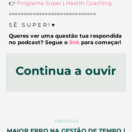
👉
Programa Super | Health Coaching
=============================
S Ê S U P E R ! ♥︎
Queres ver uma questão tua respondida
no podcast? Segue o
link
para começar!
Continua a ouvir
PREVIOUS
MAIOR ERRO NA GESTÃO DE TEMPO |