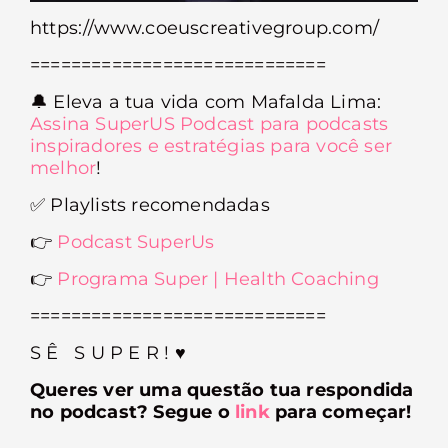
https://www.coeuscreativegroup.com/
=============================
🔔
Eleva a tua vida com Mafalda Lima:
Assina SuperUS Podcast para podcasts
inspiradores e estratégias para você ser
melhor
!
✅
Playlists recomendadas
👉
Podcast SuperUs
👉
Programa Super | Health Coaching
=============================
S Ê S U P E R ! ♥︎
Queres ver uma questão tua respondida
no podcast? Segue o
link
para começar!