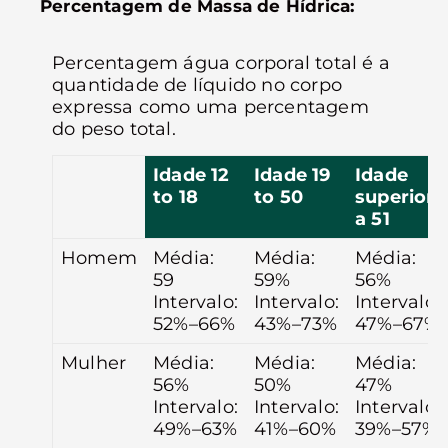
Percentagem de Massa de Hídrica:
Percentagem água corporal total é a
quantidade de líquido no corpo
expressa como uma percentagem
do peso total.
Idade 12
Idade 19
Idade
to 18
to 50
superior
a 51
Homem
Média:
Média:
Média:
59
59%
56%
Intervalo:
Intervalo:
Intervalo:
52%–66%
43%–73%
47%–67%
Mulher
Média:
Média:
Média:
56%
50%
47%
Intervalo:
Intervalo:
Intervalo:
49%–63%
41%–60%
39%–57%