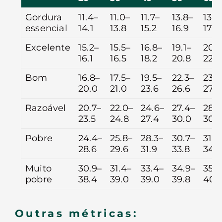
Gordura
11.4–
11.0–
11.7–
13.8–
13.8
essencial
14.1
13.8
15.2
16.9
17.7
Excelente
15.2–
15.5–
16.8–
19.1–
20.1
16.1
16.5
18.2
20.8
22.0
Bom
16.8–
17.5–
19.5–
22.3–
23.2
20.0
21.0
23.6
26.6
27.5
Razoável
20.7–
22.0–
24.6–
27.4–
28.3
23.5
24.8
27.4
30.0
30.8
Pobre
24.4–
25.8–
28.3–
30.7–
31.5
28.6
29.6
31.9
33.8
34.
Muito
30.9–
31.4–
33.4–
34.9–
35.4
pobre
38.4
39.0
39.0
39.8
40.
Outras métricas: