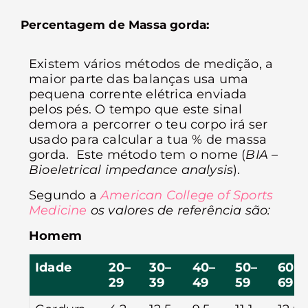
Percentagem de Massa gorda:
Existem vários métodos de medição, a
maior parte das balanças usa uma
pequena corrente elétrica enviada
pelos pés. O tempo que este sinal
demora a percorrer o teu corpo irá ser
usado para calcular a tua % de massa
gorda.
Este método tem o nome (
BIA –
Bioeletrical impedance analysis
).
Segundo a
American College of Sports
Medicine
os valores de referência são:
Homem
Idade
20–
30–
40–
50–
60 –
29
39
49
59
69