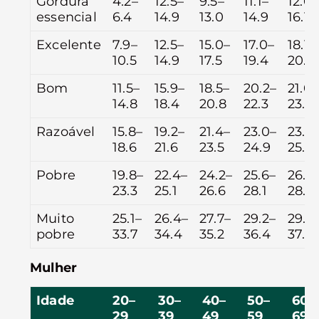
Gordura
4.2–
12.5–
9.5–
11.1–
12.0–
essencial
6.4
14.9
13.0
14.9
16.1
Excelente
7.9–
12.5–
15.0–
17.0–
18.1–
10.5
14.9
17.5
19.4
20.2
Bom
11.5–
15.9–
18.5–
20.2–
21.0–
14.8
18.4
20.8
22.3
23.0
Razoável
15.8–
19.2–
21.4–
23.0–
23.6
18.6
21.6
23.5
24.9
25.6
Pobre
19.8–
22.4–
24.2–
25.6–
26.4
23.3
25.1
26.6
28.1
28.8
Muito
25.1–
26.4–
27.7–
29.2–
29.8
pobre
33.7
34.4
35.2
36.4
37.2
Mulher
Idade
20–
30–
40–
50–
60 –
29
39
49
59
69