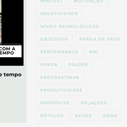
MINDSET
MOTIVAÇÃO
NEGATIVIDADE
NÍVEIS NEUROLÓGICOS
OBJETIVOS
PERDA DE PESO
PERFORMANCE
PNL
POKER
PRAZER
de tempo
PROCRASTINAR
PRODUTIVIDADE
PROPÓSITO
RELAÇÕES
RÓTULOS
SAÚDE
SONO