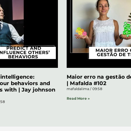
intelligence:
Maior erro na gestão 
our behaviors and
| Mafalda #102
s with | Jay johnson
mafaldalima
09:58
Read More »
:58