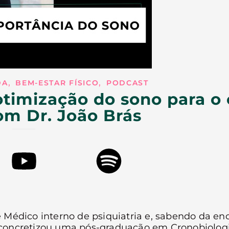
,
,
DA
BEM-ESTAR FÍSICO
PODCAST
timização do sono para o
om Dr. João Brás
é Médico interno de psiquiatria e, sabendo da e
 concretizou uma pós-graduação em Cronobiolog