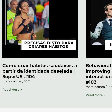
Como criar hábitos saudáveis a
Behavioral 
partir da identidade desejada |
improving 
SuperUS #104
interaction
mafaldalima
10:11
#103
mafaldalima
09
Read More »
Read More »