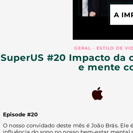
GERAL - ESTILO DE VI
SuperUS #20 Impacto da o
e mente c
Episode #20
O nosso convidado deste mês é João Brás. Ele 
influência do sono no nosso bem-estar mental