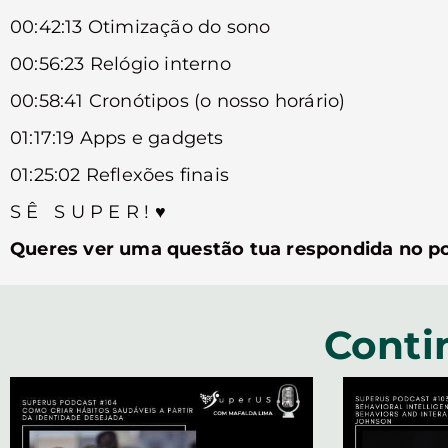
00:42:13 Otimização do sono
00:56:23 Relógio interno
00:58:41 Cronótipos (o nosso horário)
01:17:19 Apps e gadgets
01:25:02 Reflexões finais
S Ê S U P E R ! ♥︎
Queres ver uma questão tua respondida no p
Conti