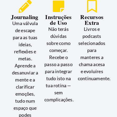
Journaling
Instruções
Recursos
de Uso
Extra
Uma válvula
Não terás
Livros e
de escape
dúvidas
podcasts
para as tuas
sobre como
selecionados
ideias,
começar.
para
reflexões e
Recebe o
manteres a
metas.
passo a passo
chama acesa
Aprende a
para integrar
e evoluíres
desanuviar a
tudo isto na
continuamente.
mente e a
tua rotina —
clarificar
sem
emoções,
complicações.
tudo num
espaço que
podes