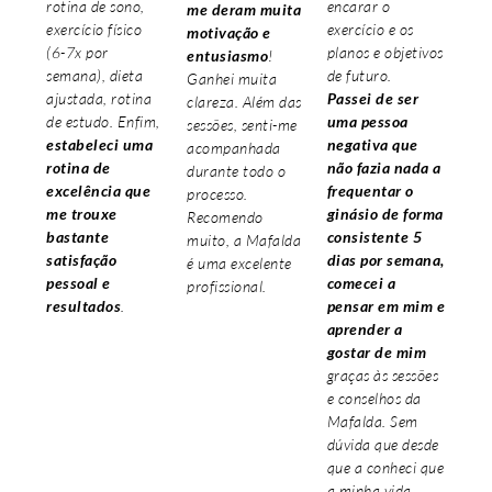
rotina de sono,
encarar o
me deram muita
exercício físico
exercício e os
motivação e
(6-7x por
planos e objetivos
entusiasmo
!
semana), dieta
de futuro.
Ganhei muita
ajustada, rotina
Passei de ser
clareza. Além das
de estudo. Enfim,
uma pessoa
sessões, senti-me
estabeleci uma
negativa que
acompanhada
rotina de
não fazia nada a
durante todo o
excelência que
frequentar o
processo.
me trouxe
ginásio de forma
Recomendo
bastante
consistente 5
muito, a Mafalda
satisfação
dias por semana,
é uma excelente
pessoal e
comecei a
profissional.
resultados
.
pensar em mim e
aprender a
gostar de mim
graças às sessões
e conselhos da
Mafalda. Sem
dúvida que desde
que a conheci que
a minha vida