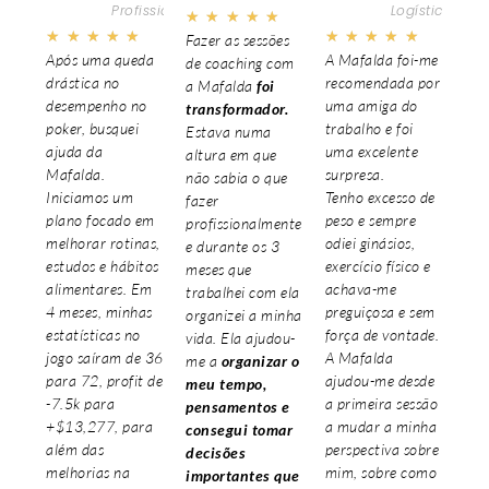
Profissional
Logística
★
★
★
★
★
★
★
★
★
★
★
★
★
★
★
Fazer as sessões
Após uma queda
A Mafalda foi-me
de coaching com
drástica no
recomendada por
a Mafalda
foi
desempenho no
uma amiga do
transformador.
poker, busquei
trabalho e foi
Estava numa
ajuda da
uma excelente
altura em que
Mafalda.
surpresa.
não sabia o que
Iniciamos um
Tenho excesso de
fazer
plano focado em
peso e sempre
profissionalmente
melhorar rotinas,
odiei ginásios,
e durante os 3
estudos e hábitos
exercício físico e
meses que
alimentares. Em
achava-me
trabalhei com ela
4 meses, minhas
preguiçosa e sem
organizei a minha
estatísticas no
força de vontade.
vida. Ela ajudou-
jogo saíram de 36
A Mafalda
me a
organizar o
para 72, profit de
ajudou-me desde
meu tempo,
-7.5k para
a primeira sessão
pensamentos e
+$13,277, para
a mudar a minha
consegui tomar
além das
perspectiva sobre
decisões
melhorias na
mim, sobre como
importantes que