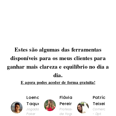
Estes são algumas das ferramentas
disponíveis para os meus clientes para
ganhar mais clareza e equilíbrio no dia a
dia.
E agora podes aceder de forma gratuita!
Loenardo
Flávia
Patrícia
Taques
Pereira
Teixeira
Jogador de
Professora
Comercial
Poker
de Yoga
- Dpt.