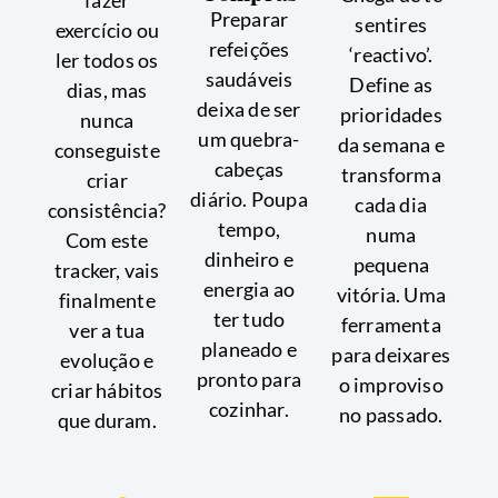
fazer
Preparar
sentires
exercício ou
refeições
‘reactivo’.
ler todos os
saudáveis
Define as
dias, mas
deixa de ser
prioridades
nunca
um quebra-
da semana e
conseguiste
cabeças
transforma
criar
diário. Poupa
cada dia
consistência?
tempo,
numa
Com este
dinheiro e
pequena
tracker, vais
energia ao
vitória. Uma
finalmente
ter tudo
ferramenta
ver a tua
planeado e
para deixares
evolução e
pronto para
o improviso
criar hábitos
cozinhar.
no passado.
que duram.